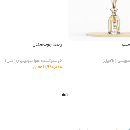
‌سیب
رایحه چوب‌صندل
ی (90میل)
خوشبوکننده هوا سوییتی (90میل)
1,990,000
تومان