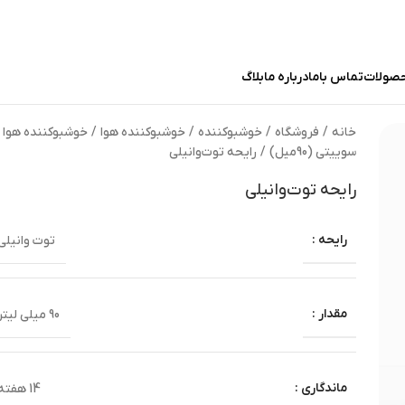
حصولات
تماس باما
درباره ما
بلاگ
خانه
/
فروشگاه
/
خوشبوکننده
/
خوشبوکننده هوا
/
خوشبوکننده هوا
سوییتی (90میل)
/
رایحه توت‌وانیلی
رایحه توت‌وانیلی
رایحه :
توت وانیلی
مقدار :
90 میلی لیتر
ماندگاری :
14 هفته