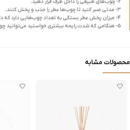
2- چوب‌هاى طبيعى را داخل ظرف قرار دهید.
3- مدتى صبر كنيد تا چوب‌ها عطر را جذب و پخش كنند.
4- ميزان پخش عطر بستگى به تعداد چوب‌هايى دارد كه داخل ظرف مى‌گذاريد.
5- هنگامى كه شدت رايحه بيشترى خواستيد می‌توانید چوب‌ها را بر عكس بچرخانيد.
محصولات مشابه