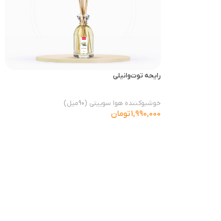
رایحه توت‌وانیلی
خوشبوکننده هوا سوییتی (90میل)
1,990,000
تومان