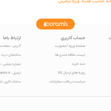
نه
مناسب هدیه
ویژه درامیس
حساب کاربری
ارتباط باما
صفحه ورود/عضویت
لیست علاقه مندی ها
ساختمان دیبا، پلاک4/2 طبقه 4، 
سبد خرید
شماره تماس : 22383160-021
رویه های ارسال کالا
ایمیل : info@doramis.ir
سیاست دریافت سفارشات
ساعات کاری : شنبه