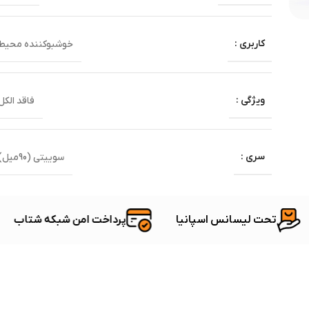
کاربری :
خوشبوکننده محیط
ویژگی :
فاقد الکل
سری :
سوییتی (90میل)
ت
تحت لیسانس اسپانیا
پرداخت امن شبکه شتا