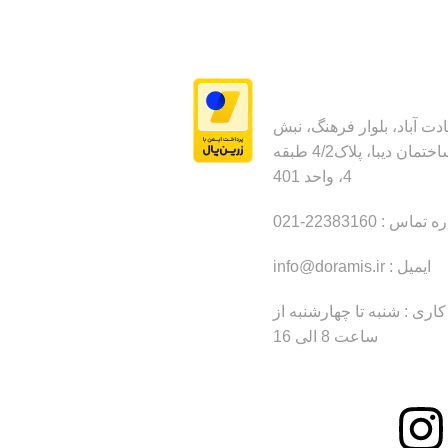
ت آباد، بلوار فرهنگ، نبش
20شرقی، ساختمان دیبا، پلاک4/2 طبقه
4، واحد 401
ماس : 22383160-021
ایمیل : info@doramis.ir
ری : شنبه تا چهارشنبه از
ساعت 8 الی 16