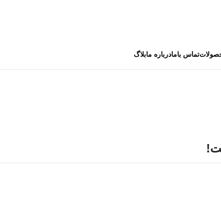
صولات
تماس باما
درباره ما
بلاگ
ت!