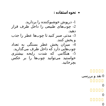
نحوه استفاده :
1- درپوش خوشبوکننده را برداريد.
2- چوب‌هاى طبيعى را داخل ظرف قرار
دهید.
3- مدتى صبر كنيد تا چوب‌ها عطر را جذب
و پخش كنند.
4- ميزان پخش عطر بستگى به تعداد
چوب‌هايى دارد كه داخل ظرف مى‌گذاريد.
5- هنگامى كه شدت رايحه بيشترى
خواستيد می‌توانید چوب‌ها را بر عكس
بچرخانيد.
0 نقد و بررسی
0
0
0