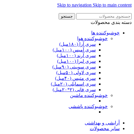
Skip to navigation
Skip to main content
جستجو
دسته بندی محصولات
خوشبوکننده ها
خوشبوکننده هوا
سری آرا (۱۸۰میل)
سری آمیس (۱۰۰میل)
سری آرند (۱۰۰میل)
سری لیرا (۱۰۰میل)
سری سوییتی (۹۰میل)
سری لاولی (۵۰میل)
سری متیس (۴۰میل)
سری اسمایلی (۲۰میل)
سری فانی (۲*۲۰میل)
خوشبوکننده ماشین
خوشبوکننده پاششی
آرایشی و بهداشتی
سایر محصولات