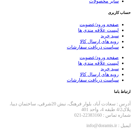
سایر محصولات
حساب کاربری
صفحه ورود/عضویت
لیست علاقه مندی ها
سبد خرید
رویه های ارسال کالا
سیاست دریافت سفارشات
صفحه ورود/عضویت
لیست علاقه مندی ها
سبد خرید
رویه های ارسال کالا
سیاست دریافت سفارشات
ارتباط باما
آدرس : سعادت آباد، بلوار فرهنگ، نبش 20شرقی، ساختمان دیبا،
پلاک4/2 طبقه 4، واحد 401
شماره تماس : 22383160-021
ایمیل : info@doramis.ir