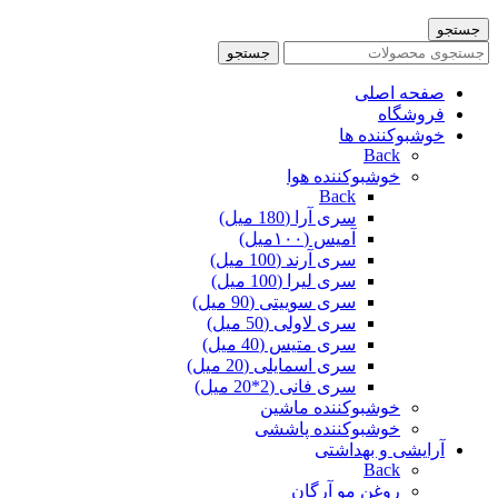
جستجو
جستجو
صفحه اصلی
فروشگاه
خوشبوکننده ها
Back
خوشبوکننده هوا
Back
سری آرا (180 میل)
آمیس (۱۰۰میل)
سری آرند (100 میل)
سری لیرا (100 میل)
سری سوییتی (90 میل)
سری لاولی (50 میل)
سری متیس (40 میل)
سری اسمایلی (20 میل)
سری فانی (2*20 میل)
خوشبوکننده ماشین
خوشبوکننده پاششی
آرایشی و بهداشتی
Back
روغن مو آرگان