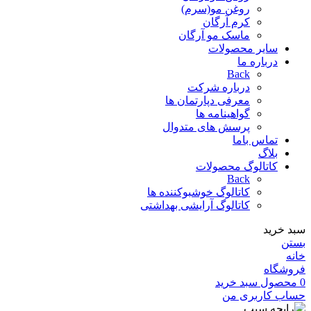
روغن مو(سرم)
کرم آرگان
ماسک مو آرگان
سایر محصولات
درباره ما
Back
درباره شرکت
معرفی دپارتمان ها
گواهینامه ها
پرسش های متدوال
تماس باما
بلاگ
کاتالوگ محصولات
Back
کاتالوگ خوشبوکننده ها
کاتالوگ آرایشی بهداشتی
سبد خرید
بستن
خانه
فروشگاه
0
محصول
سبد خرید
حساب کاربری من