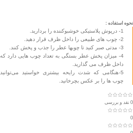
نحوه استفاده :
1- درپوش پلاستیکی خوشبوکننده را برداريد.
2- چوب هاى طبيعى را داخل ظرف قرار دهید.
3- مدتى صبر كنيد تا چوبها عطر را جذب و پخش كنند.
4- ميزان پخش عطر بستگى به تعداد چوب هايى دارد كه
داخل ظرف مى گذاريد.
5-هنگامى كه شدت رايحه بيشترى خواستيد می‌توانید
چوب ها را بر عكس بچرخانيد.
0 نقد و بررسی
0
0