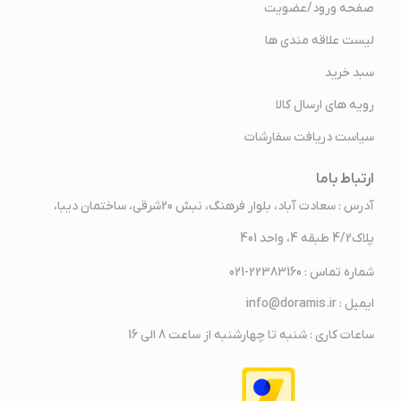
صفحه ورود/عضویت
لیست علاقه مندی ها
سبد خرید
رویه های ارسال کالا
سیاست دریافت سفارشات
ارتباط باما
آدرس : سعادت آباد، بلوار فرهنگ، نبش 20شرقی، ساختمان دیبا،
پلاک4/2 طبقه 4، واحد 401
شماره تماس : 22383160-021
ایمیل : info@doramis.ir
ساعات کاری : شنبه تا چهارشنبه از ساعت 8 الی 16