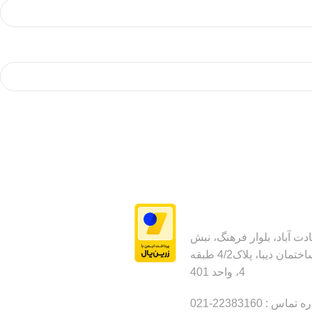
ت آباد، بلوار فرهنگ، نبش
20شرقی، ساختمان دیبا، پلاک4/2 طبقه
4، واحد 401
ماس : 22383160-021