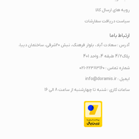
رویه های ارسال کالا
سیاست دریافت سفارشات
ارتباط باما
آدرس : سعادت آباد، بلوار فرهنگ، نبش 20شرقی، ساختمان دیبا،
پلاک4/2 طبقه 4، واحد 401
شماره تماس : 22383160-021
ایمیل : info@doramis.ir
ساعات کاری : شنبه تا چهارشنبه از ساعت 8 الی 16