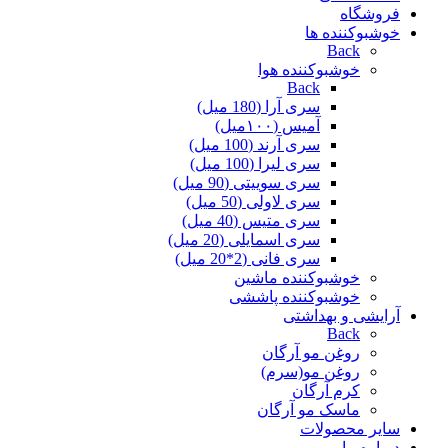
فروشگاه
خوشبوکننده ها
Back
خوشبوکننده هوا
Back
سری آرا (180 میل)
آمیس (۱۰۰میل)
سری آرند (100 میل)
سری لیرا (100 میل)
سری سوییتی (90 میل)
سری لاولی (50 میل)
سری متیس (40 میل)
سری اسمایلی (20 میل)
سری فانی (2*20 میل)
خوشبوکننده ماشین
خوشبوکننده پاششی
آرایشی و بهداشتی
Back
روغن مو آرگان
روغن مو(سرم)
کرم آرگان
ماسک مو آرگان
سایر محصولات
درباره ما