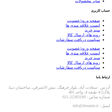
سایر محصولات
حساب کاربری
صفحه ورود/عضویت
لیست علاقه مندی ها
سبد خرید
رویه های ارسال کالا
سیاست دریافت سفارشات
صفحه ورود/عضویت
لیست علاقه مندی ها
سبد خرید
رویه های ارسال کالا
سیاست دریافت سفارشات
ارتباط باما
آدرس : سعادت آباد، بلوار فرهنگ، نبش 20شرقی، ساختمان دیبا،
پلاک4/2 طبقه 4، واحد 401
شماره تماس : 22383160-021
ایمیل : info@doramis.ir