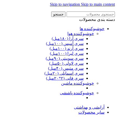
Skip to navigation
Skip to main content
جستجو
دسته بندی محصولات
خوشبوکننده ها
خوشبوکننده هوا
سری آرا (۱۸۰میل)
سری آمیس (۱۰۰میل)
سری آرند (۱۰۰میل)
سری لیرا (۱۰۰میل)
سری سوییتی (۹۰میل)
سری لاولی (۵۰میل)
سری متیس (۴۰میل)
سری اسمایلی (۲۰میل)
سری فانی (۲*۲۰میل)
خوشبوکننده ماشین
خوشبوکننده پاششی
آرایشی و بهداشتی
سایر محصولات